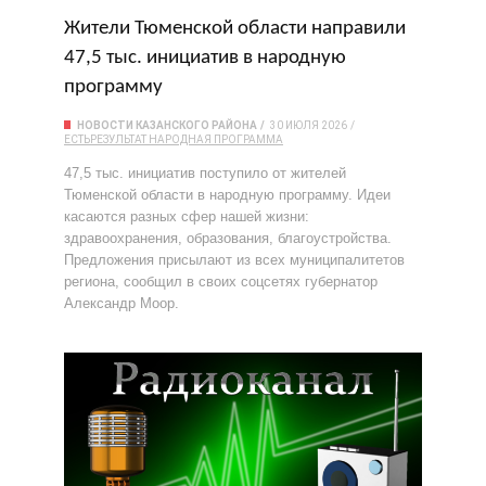
Жители Тюменской области направили
47,5 тыс. инициатив в народную
программу
НОВОСТИ КАЗАНСКОГО РАЙОНА
30 ИЮЛЯ 2026
ЕСТЬРЕЗУЛЬТАТ
НАРОДНАЯ ПРОГРАММА
47,5 тыс. инициатив поступило от жителей
Тюменской области в народную программу. Идеи
касаются разных сфер нашей жизни:
здравоохранения, образования, благоустройства.
Предложения присылают из всех муниципалитетов
региона, сообщил в своих соцсетях губернатор
Александр Моор.