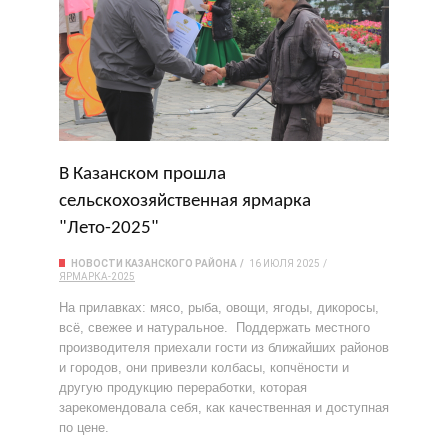
В Казанском прошла
сельскохозяйственная ярмарка
"Лето-2025"
НОВОСТИ КАЗАНСКОГО РАЙОНА
16 ИЮЛЯ 2025
ЯРМАРКА-2025
На прилавках: мясо, рыба, овощи, ягоды, дикоросы,
всё, свежее и натуральное. Поддержать местного
производителя приехали гости из ближайших районов
и городов, они привезли колбасы, копчёности и
другую продукцию переработки, которая
зарекомендовала себя, как качественная и доступная
по цене.