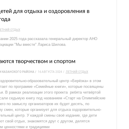
детей для отдыха и оздоровления в
года
ЕТНИЙ ОТДЫХ
ании 2025 года рассказала генеральный директор АНО
оциации "Мы вместе" Лариса Шилова.
аются творчеством и спортом
 КАЗАНСКОГО РАЙОНА
16 АВГУСТА 2024
ЛЕТНИЙ ОТДЫХ
оздоровительно-образовательный центр «Берёзка» в этом
отает по программе «Семейные книги», которые посвящены
ьи. В рамках реализации этого проекта ребята четвёртой
сали седьмую книгу под названием «Старт на Олимпийские
его по замыслу организаторов их будет десять, по
ву смен, которые организует для отдыха оздоровительно-
тельный центр. У каждой смены своё издание, где дети
ют свой отдых, знакомятся друг с другом, делятся
и ценностями и традициями