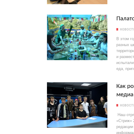
Палат
НОВОСТИ
В этом г
разных шк
территор
и размес
испытали 
еда, приг
Как ро
медиа
НОВОСТИ
Наш отря
«Стриж» 
редакции 
информац