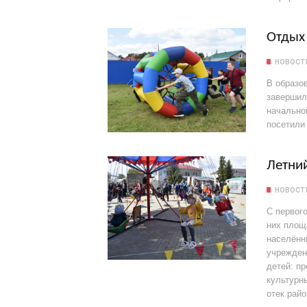
Отдых 
НОВОСТИ
В образо
завершил
начально
посетили 
Летни
НОВОСТИ
С первого
них площ
населённ
учрежден
детей: п
культурны
отек рай