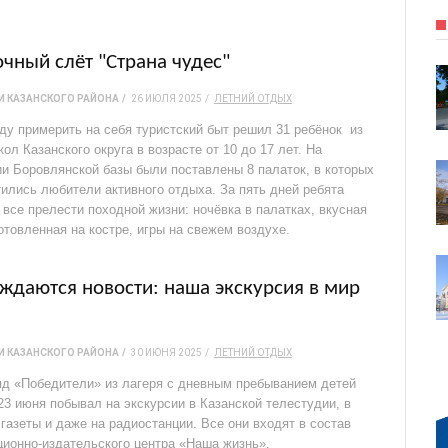
очный слёт "Страна чудес"
 КАЗАНСКОГО РАЙОНА
26 ИЮЛЯ 2025
ЛЕТНИЙ ОТДЫХ
оду примерить на себя туристский быт решил 31 ребёнок из
ол Казанского округа в возрасте от 10 до 17 лет. На
ии Боровлянской базы были поставлены 8 палаток, в которых
тились любители активного отдыха. За пять дней ребята
все прелести походной жизни: ночёвка в палатках, вкусная
отовленная на костре, игры на свежем воздухе.
ждаются новости: наша экскурсия в мир
 КАЗАНСКОГО РАЙОНА
30 ИЮНЯ 2025
ЛЕТНИЙ ОТДЫХ
д «Победители» из лагеря с дневным пребыванием детей
23 июня побывал на экскурсии в Казанской телестудии, в
газеты и даже на радиостанции. Все они входят в состав
ионно-издательского центра «Наша жизнь».