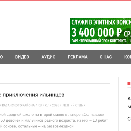
О
ВИДЕО
АУДИО
РЕКЛАМА
О НАС
КО
е приключения ильинцев
А
 КАЗАНСКОГО РАЙОНА
08 ИЮЛЯ 2026
ЛЕТНИЙ ОТДЫХ
м
кой средней школе на второй смене в лагере «Солнышко»
С
50 девочек и мальчиков разного возраста, из них – 13 ребят
й основе, остальные – на безвозмездной.