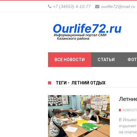
+7 (34553) 4-10-77
ourlife72@mail.ru
ВСЕ НОВОСТИ
СТАТЬИ
ФОТ
ТЕГИ
-
ЛЕТНИЙ ОТДЫХ
Летни
НОВОСТИ
В Ильинс
отдыхает 
на платно