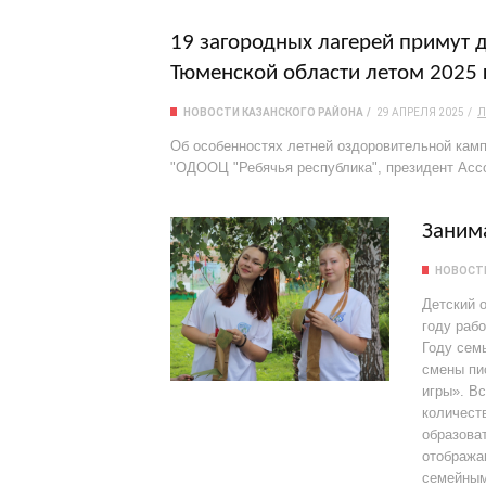
19 загородных лагерей примут 
Тюменской области летом 2025 
НОВОСТИ КАЗАНСКОГО РАЙОНА
29 АПРЕЛЯ 2025
Л
Об особенностях летней оздоровительной камп
"ОДООЦ "Ребячья республика", президент Асс
Заним
НОВОСТИ
Детский 
году раб
Году сем
смены пи
игры». Вс
количест
образова
отобража
семейным