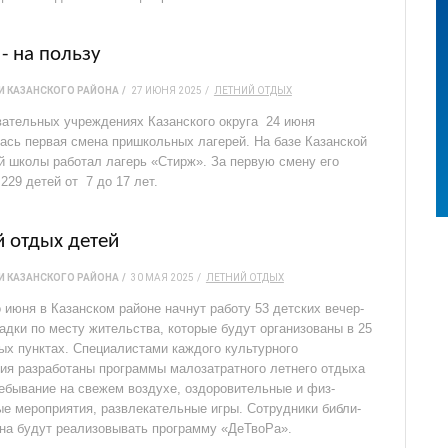
- на пользу
 КАЗАНСКОГО РАЙОНА
27 ИЮНЯ 2025
ЛЕТНИЙ ОТДЫХ
вательных учреждениях Казанского округа 24 июня
ась первая смена пришкольных лагерей. На базе Казанской
й школы работал лагерь «Стирж». За первую смену его
229 детей от 7 до 17 лет.
й отдых детей
 КАЗАНСКОГО РАЙОНА
30 МАЯ 2025
ЛЕТНИЙ ОТДЫХ
 июня в Казанском рай­оне начнут работу 53 детских вечер­
адки по месту жительства, которые будут организованы в 25
ых пунктах. Специалистами каждого куль­турного
ия разработаны программы малозатратного летне­го отдыха
ребывание на свежем воздухе, оздоровительные и физ­
е мероприятия, развле­кательные игры. Сотрудники библи­
она будут реализовывать программу «ДеТвоРа».