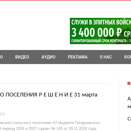
О
ВИДЕО
АУДИО
РЕКЛАМА
О НАС
КО
 ПОСЕЛЕНИЯ Р Е Ш Е Н И Е 31 марта
А
м
ЬНО
С
вского сельского поселения «О бюджете Гагарьевского
 период 2026 и 2027 годов» № 145 от 29.11.2024 года