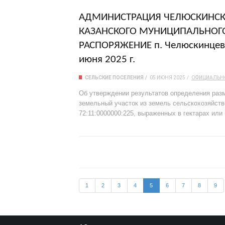
АДМИНИСТРАЦИЯ ЧЕЛЮСКИНСК
КАЗАНСКОГО МУНИЦИПАЛЬНОГ
РАСПОРЯЖЕНИЕ п. Челюскинцев 
июня 2025 г.
СЕЛЬСКИЕ ПОСЕЛЕНИЯ
05 ИЮНЯ 2025
ОФИЦИАЛЬН
Об утверждении результатов определения разм
земельный участок из земель сельскохозяйст
72:11:0000000:225, выраженных в гектарах или
1
2
3
4
5
6
7
8
9