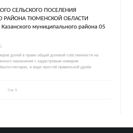
ОГО СЕЛЬСКОГО ПОСЕЛЕНИЯ
О РАЙОНА ТЮМЕНСКОЙ ОБЛАСТИ
Казанского муниципального района 05
О
еров долей в праве общей долевой собственности на
венного назначения с кадастровым номером
 балло-гектарах, в виде простой правильной дроби
Стр. 5