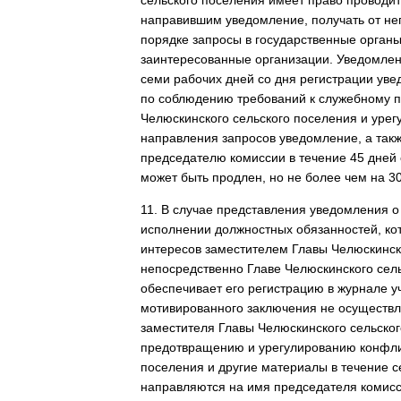
сельского поселения имеет право проводи
направившим уведомление, получать от не
порядке запросы в государственные органы
заинтересованные организации. Уведомлени
семи рабочих дней со дня регистрации ув
по соблюдению требований к служебному 
Челюскинского сельского поселения и урег
направления запросов уведомление, а так
председателю комиссии в течение 45 дней 
может быть продлен, но не более чем на 30
11. В случае представления уведомления о
исполнении должностных обязанностей, кот
интересов заместителем Главы Челюскинск
непосредственно Главе Челюскинского сел
обеспечивает его регистрацию в журнале у
мотивированного заключения не осуществл
заместителя Главы Челюскинского сельско
предотвращению и урегулированию конфлик
поселения и другие материалы в течение 
направляются на имя председателя комис