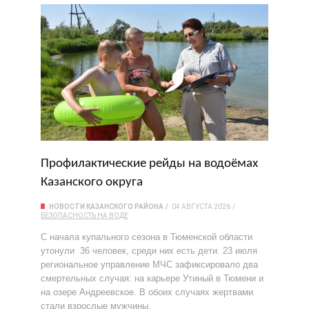
Профилактические рейды на водоёмах
Казанского округа
НОВОСТИ КАЗАНСКОГО РАЙОНА
04 АВГУСТА 2026
БЕЗОПАСНОСТЬ НА ВОДЕ
С начала купального сезона в Тюменской области
утонули 36 человек, среди них есть дети. 23 июля
региональное управление МЧС зафиксировало два
смертельных случая: на карьере Утиный в Тюмени и
на озере Андреевское. В обоих случаях жертвами
стали взрослые мужчины.