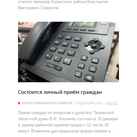
ответит прокурор Казанского района Константин
Викторович Севрюгин.
Состоится личный приём граждан
НОВОСТИ КАЗАНСКОГО РАЙОНА
09 ДЕКАБРЯ 2025
АНОНС
Приём граждан по вопросам к депутату Тюменской
областной думы В.И. Ульянову состоится 18 декабря
в здании районной администрации с 12 часов 30
минут. Возможна дистанционная форма приёма в …