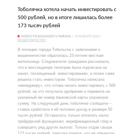
Тоболячка хотела начать инвестировать с
500 рублей, но в итоге лишилась более
173 тысяч рублей
НОВОСТИ КАЗАНСКОГО РАЙОНА
20 ЯНВАРЯ 2026
МОШЕННИЧЕСТВО
В полицию города Тобольска с заявлением о
мошенничестве обратилась 23-летняя местная
жительница. Следователю гражданка рассказала,
что в мессенджере телеграм была подписана на
канал, посвященный инвестированию, а позже сама
решила стать инвестором. Тоболячка написала
«менеджеру», что готова начать инвестировать с 500
рублей, на что получила одобрение и перевела на
указанный им номер банковской карты указанную
сумму. На следующей день тоболячке сообщили –
ставка сработала и ей положен доход в размере 50
тысяч рублей. Оставалось только оплатить налог,
трейдерский функционал, верификационный сбор и
совершить ряд других выплат. Только отдав свыше
173 тысяч рублей, девушка поняла, что её обманули