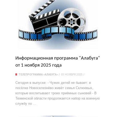
Информационная программа "Алабуга"
от 1 ноября 2025 года
ТЕЛЕПРОГРАММА «АЛАБУГА»
01 НОЯБРЯ 2025
Сегодня в выпуске: - Чужих детей не бывает: в
посёлке Новоселезнёво живёт семья Склюевых,
которые воспитывают троих приёмных сыновей - В
Тюменской области продолжается набор на военную
службу по …