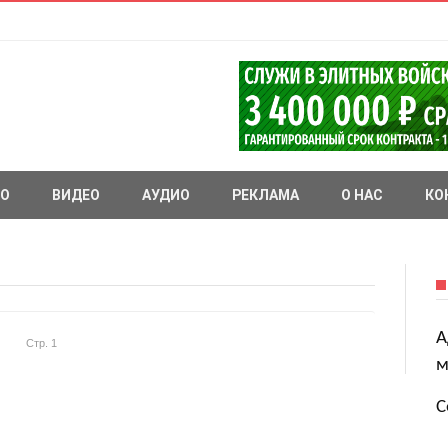
О
ВИДЕО
АУДИО
РЕКЛАМА
О НАС
КО
А
Стр. 1
м
С