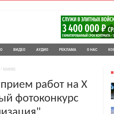
О
ВИДЕО
АУДИО
РЕКЛАМА
О НАС
КО
КОНКУРС
прием работ на Х
й фотоконкурс
лизация"