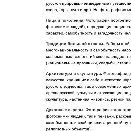
русской природы, неизведанные путешестве
озера, горы, луга и др.). На фотографиях 
Лица и поколения.
Фотографии портретног
фотоснимки людей), передающие национал
характер, самобытность и загадочность че
Традиции большой страны.
Работы этой 
многонациональность и самобытность наро
современных технологий свое наследие: тр
(национальные праздники, свадьбы, стари
Архитектура и скульптура.
Фотографии, д
искусства, хранящих в себе множество на
русского зодчества, так и современных ар
древнерусской культуры и отражающие нац
скульптура, настенная живопись, резной пал
Духовные скрепы.
Фотографии как портре
фотоснимки людей), так и пейзажи, раскры
самобытность и свой цивилизационный путь
религиозных объектов).