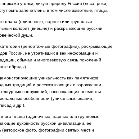
нниками уголки, дикую природу России (леса, реки,
могут быть запечатлены в том числе животные, птицы.
о плана (одиночные, парные или групповые
ьный колорит (внешне) и раскрывающие русский
ловеческой души.
категории (репортажные фотографии), раскрывающие
дов России, не утративших в век информации и
адиции, обычаи и многовековую связь поколений
нные обряды).
емонстрирующие уникальность как памятников
родных традиций и рассказывающих о зарождении
хитектурных сооружений, воссоздающих элементы
иональные особенности (уникальные здания,
исад и др.).
тного плана (одиночные, парные или групповые
вающие духовность русской цивилизации, ее
 (авторское фото, фотографии святых мест и