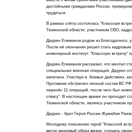
достойными гражданами России, примером д
трудиться.
В рамках слёта состоялась "Классная встр
Тюменской области, участником СВО, кад
Даурен Елеманов родом из Благодатного, у
После её окончания решил стать кадровым
инженерный институт. "Классную встречу" 
Даурен Елеманов рассказал, что мечтал ст
специальная военная операция, Даурен отп
капитана. Участвуя в боевых действиях, к
Противник обстрелял личный состав ВС РФ
перенёс 11 операций, после чего был ком
отвагу". В настоящее время он проходит с
Тюменской области, являясь участником про
Даурен - брат Героя России Жумабая Раизо
Молодому поколению герой "Классной встр
вести здоровый образ жизни, слушать своих