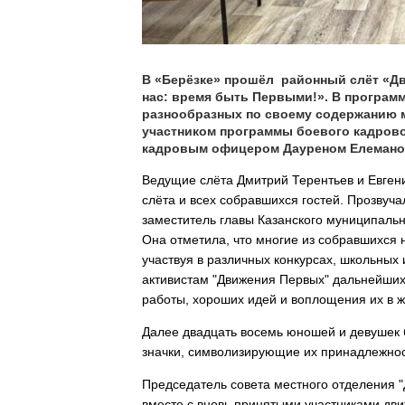
В «Берёзке» прошёл районный слёт «Д
нас: время быть Первыми!». В программ
разнообразных по своему содержанию ме
участником программы боевого кадрово
кадровым офицером Дауреном Елеман
Ведущие слёта Дмитрий Терентьев и Евген
слёта и всех собравшихся гостей. Прозвуч
заместитель главы Казанского муниципаль
Она отметила, что многие из собравшихся 
участвуя в различных конкурсах, школьны
активистам "Движения Первых" дальнейших 
работы, хороших идей и воплощения их в ж
Далее двадцать восемь юношей и девушек 
значки, символизирующие их принадлежнос
Председатель совета местного отделения "
вместе с вновь принятыми участниками дви