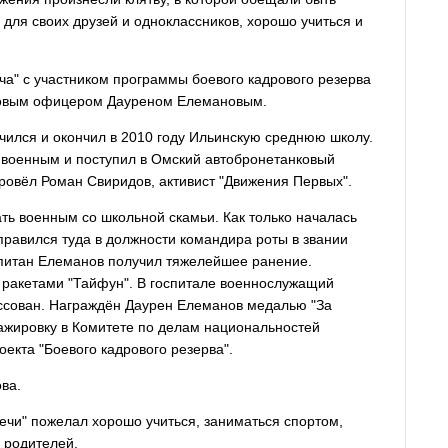
ля своих друзей и одноклассников, хорошо учиться и
еча" с участником программы боевого кадрового резерва
ровым офицером Дауреном Елемановым.
чился и окончил в 2010 году Ильинскую среднюю школу.
 военным и поступил в Омский автобронетанковый
провёл Роман Свиридов, активист "Движения Первых".
ать военным со школьной скамьи. Как только началась
равился туда в должности командира роты в звании
апитан Елеманов получил тяжелейшее ранение.
 ракетами "Тайфун". В госпитале военнослужащий
иссован. Награждён Даурен Елеманов медалью "За
тажировку в Комитете по делам национальностей
екта "Боевого кадрового резерва".
ва.
ечи" пожелал хорошо учиться, заниматься спортом,
 родителей.