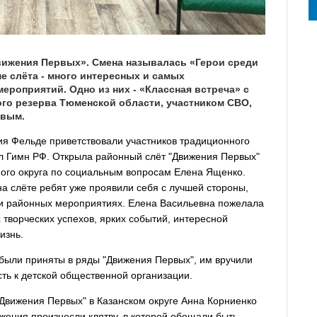
вижения Первых». Смена называлась «Герои среди
е слёта - много интересных и самых
роприятий. Одно из них - «Классная встреча» с
го резерва Тюменской области, участником СВО,
овым.
ия Фельде приветствовали участников традиционного
ал Гимн РФ. Открыла районный слёт "Движения Первых"
ного округа по социальным вопросам Елена Ященко.
на слёте ребят уже проявили себя с лучшей стороны,
х и районных мероприятиях. Елена Васильевна пожелала
творческих успехов, ярких событий, интересной
изнь.
были приняты в ряды "Движения Первых", им вручили
ть к детской общественной организации.
Движения Первых" в Казанском округе Анна Корниенко
жения произнесли клятву, в которой обещали быть