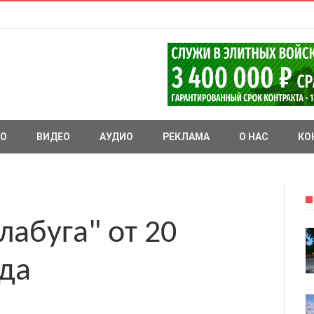
О
ВИДЕО
АУДИО
РЕКЛАМА
О НАС
КО
лабуга" от 20
ода